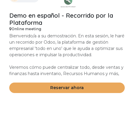
Demo en español - Recorrido por la
Plataforma
Online meeting
Bienvenido/a a su demostración. En esta sesión, le haré
un recorrido por Odoo, la plataforma de gestión
empresarial 'todo en uno' que le ayuda a optimizar sus
operaciones e impulsar la productividad.
Veremos cómo puede centralizar todo, desde ventas y
finanzas hasta inventario, Recursos Humanos y más,
en un único sistema integrado.
Reservar ahora
Mi objetivo es mostrarle cómo esta solución puede
simplificar sus procesos y apoyar su crecimiento.
Siéntase libre de hacer preguntas en cualquier
momento. ¡Comencemos!