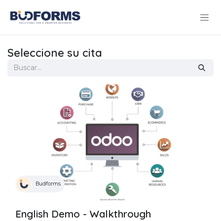
Ir al contenido
Seleccione su cita
Budforms
English Demo - Walkthrough