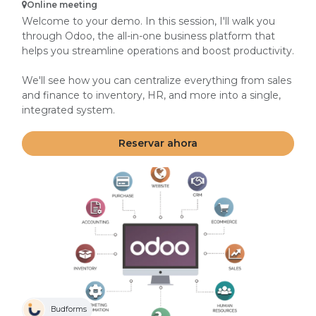
Online meeting
Welcome to your demo. In this session, I'll walk you
through Odoo, the all-in-one business platform that
helps you streamline operations and boost productivity.
We'll see how you can centralize everything from sales
and finance to inventory, HR, and more into a single,
integrated system.
My goal is to show you how this solution can simplify
Reservar ahora
your processes and support your growth. Feel free to
ask questions at any time. Let's get started!
Budforms